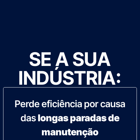
saber
saber
saber
mais
mais
mais
SE A SUA
INDÚSTRIA:
Perde eficiência por causa
das
longas paradas de
manutenção