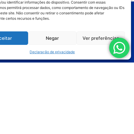
/ou identificar informações do dispositivo. Consentir com essas
 nos permitirá processar dados, como comportamento de navegação ou IDs
este site. Não consentir ou retirar o consentimento pode afetar
te certos recursos e funções.
Bombas
ceitar
Negar
Ver preferências
Dispositivos Especiais
Linha Compacta
Declaração de privacidade
Peças e Acessórios
Bicos
Mangueiras
Pistolas