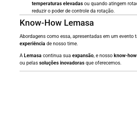
temperaturas elevadas
ou quando atingem rotaç
reduzir o poder de controle da rotação.
Know-How Lemasa
Abordagens como essa, apresentadas em um evento tã
experiência
de nosso time.
A
Lemasa
continua sua
expansão
, e nosso
know-how
ou pelas
soluções inovadoras
que oferecemos.
Conte com a expertise da Lemasa!
Entre em contato conosco e confira nossas
soluções 
Produtos