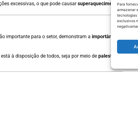
ões excessivas, o que pode causar
superaquecimento
e
Para fornec
armazenar e
tecnologias
exclusivos n
negativaman
o importante para o setor, demonstram a
importância
e
A
está à disposição de todos, seja por meio de
palestras
em hidrojateamento
para a sua indústria.
Sobre a Empresa