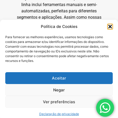
linha inclui ferramentas manuais e semi-
automatizadas, perfeitas para diferentes
segmentos e aplicações. Assim como nossas
bombas, os acessórios e dispositivos Lemasa
Política de Cookies
atendem aos mais altos padrões de qualidade e
segurança e maior produtividade.
Para fornecer as melhores experiências, usamos tecnologias como
cookies para armazenar e/ou identificar informações do dispositivo.
Para mais detalhes sobre nossos acessórios,
Consentir com essas tecnologias nos permitirá processar dados, como
comportamento de navegação ou IDs exclusivos neste site. Não
baixe nosso catálogo comercial completo
consentir ou retirar o consentimento pode afetar negativamante certos
clicando no botão ao lado.
recursos e funções.
Aceitar
Negar
Ver preferências
Declaração de privacidade
Produtos