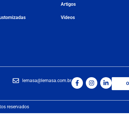
Artigos
ustomizadas
Vídeos
lemasa@lemasa.com.br
O
tos reservados