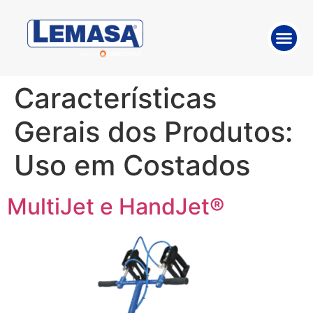
SOBRE A E
TRABALHE 
SOLUÇÕE
Características
Gerais dos Produtos:
Uso em Costados
MultiJet e HandJet®