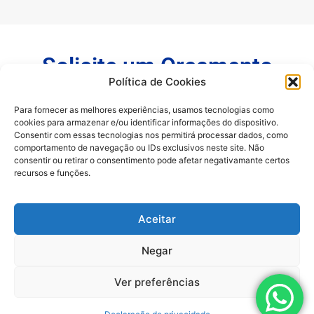
Solicite um Orçamento
Política de Cookies
Forneceremos detalhes sobre nossas soluções e
Para fornecer as melhores experiências, usamos tecnologias como
prepararemos um atendimento personalizado para
cookies para armazenar e/ou identificar informações do dispositivo.
garantir sucesso em suas operações com produtos
Consentir com essas tecnologias nos permitirá processar dados, como
Lemasa.
comportamento de navegação ou IDs exclusivos neste site. Não
consentir ou retirar o consentimento pode afetar negativamante certos
recursos e funções.
Aceitar
Negar
Ver preferências