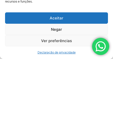
recursos e funções.
Aceitar
13/06/2025
Lemasa amplia
Negar
portfólio e agora
também oferece
Ver preferências
trajes de proteção
para operações de
hidrojateamento
Declaração de privacidade
A Lemasa, referência
nacional em soluções de
hidrojateamento de alta…
LEIA AGORA
03/04/2025
Katana BiManual:
Segurança e
Eficiência para