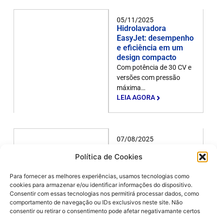
05/11/2025
Hidrolavadora
EasyJet: desempenho
e eficiência em um
design compacto
Com potência de 30 CV e
versões com pressão
máxima…
LEIA AGORA
07/08/2025
Mudança de Endereço
Política de Cookies
– Nova sede da filial
Lemasa em São José
do Rio Preto
Para fornecer as melhores experiências, usamos tecnologias como
cookies para armazenar e/ou identificar informações do dispositivo.
É com grande entusiasmo
Consentir com essas tecnologias nos permitirá processar dados, como
que comunicamos a
comportamento de navegação ou IDs exclusivos neste site. Não
mudança de endereço…
consentir ou retirar o consentimento pode afetar negativamante certos
LEIA AGORA