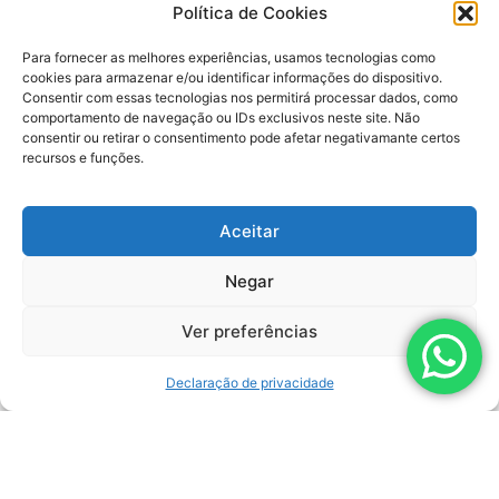
Processo para Água
Política de Cookies
Salgada Lemasa:
robustez e eficiência
Para fornecer as melhores experiências, usamos tecnologias como
para os desafios da
cookies para armazenar e/ou identificar informações do dispositivo.
indústria
Consentir com essas tecnologias nos permitirá processar dados, como
Em ambientes industriais
comportamento de navegação ou IDs exclusivos neste site. Não
consentir ou retirar o consentimento pode afetar negativamante certos
onde os fluidos são
recursos e funções.
agressivos e as…
LEIA AGORA
Aceitar
Negar
05/11/2025
Hidrolavadora
EasyJet: desempenho
Ver preferências
e eficiência em um
design compacto
Declaração de privacidade
Com potência de 30 CV e
versões com pressão
máxima…
LEIA AGORA