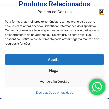
Produtos Relacionados
Política de Cookies
Para fornecer as melhores experiências, usamos tecnologias como
cookies para armazenar e/ou identificar informações do dispositivo.
Consentir com essas tecnologias nos permitirá processar dados, como
comportamento de navegação ou IDs exclusivos neste site. Não
consentir ou retirar o consentimento pode afetar negativamante certos
recursos e funções.
Aceitar
Negar
SAIBA MAIS
KIT UPGRADE
Ver preferências
FABRICANTE:
LEMASA
TIPO:
KIT UPGRADE
Declaração de privacidade