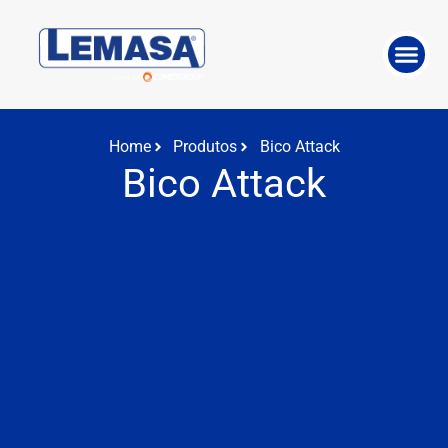
SOBRE A E
TRABALHE 
SOLUÇÕE
Home
Produtos
Bico Attack
Bico Attack