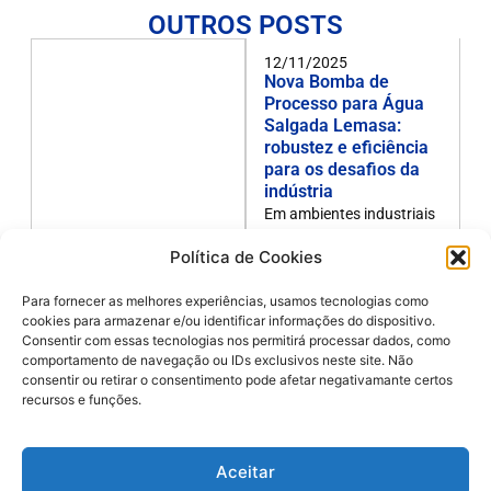
OUTROS POSTS
12/11/2025
Nova Bomba de
Processo para Água
Salgada Lemasa:
robustez e eficiência
para os desafios da
indústria
Em ambientes industriais
onde os fluidos são
Política de Cookies
agressivos e as…
LEIA AGORA
Para fornecer as melhores experiências, usamos tecnologias como
cookies para armazenar e/ou identificar informações do dispositivo.
Consentir com essas tecnologias nos permitirá processar dados, como
comportamento de navegação ou IDs exclusivos neste site. Não
05/11/2025
consentir ou retirar o consentimento pode afetar negativamante certos
Hidrolavadora
recursos e funções.
EasyJet: desempenho
e eficiência em um
design compacto
Aceitar
Com potência de 30 CV e