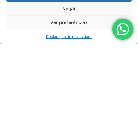
versões com pressão
Negar
máxima…
LEIA AGORA
Ver preferências
Declaração de privacidade
07/08/2025
Mudança de Endereço
– Nova sede da filial
Lemasa em São José
do Rio Preto
É com grande entusiasmo
que comunicamos a
mudança de endereço…
LEIA AGORA
13/06/2025
Lemasa amplia
portfólio e agora
também oferece