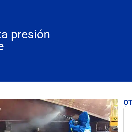
ta presión
e
OT