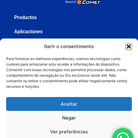
Productos
Aplicaciones
Segmentos
Gerir o consentimento
Para fornecer as melhores experiências, usamos tecnologias como
Servicios
cookies para armazenar e/ou aceder a informações do dispositivo.
Consentir com essas tecnologias nos permitirá processar dados, como
comportamento de navegação ou IDs exclusivos neste site. Não
Sobre la empresa
consentir ou retirar o consentimento pode afetar negativamante certos
recursos e funções.
Contenido
Aceitar
Artículos
Negar
Vídeos
Ver preferências