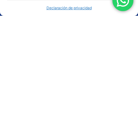
Bombas
Declaración de privacidad
Dispositivos especiales
Línea Compacta
Piezas y accesorios
Boquillas
Mangueras
Pistolas
+55 (19) 3936-8555
lemasa@lemasa.com.br