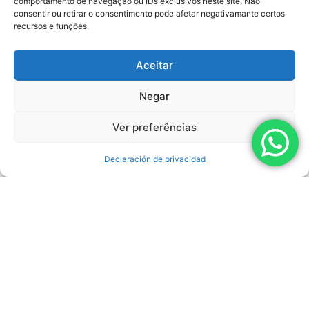
comportamento de navegação ou IDs exclusivos neste site. Não
consentir ou retirar o consentimento pode afetar negativamante certos
recursos e funções.
Aceitar
Negar
MÁS INFORMACIÓN
Ver preferências
EASYJET
FLUJO MÁXIMO:
22 L/MIN
PRESIÓN MÁXIMA:
700 BAR (10.000 PSI)
FUERZA:
30 CV
Declaración de privacidad
CONDUCIR:
ELÊTRICO
Productos