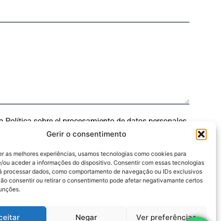
 la Política sobre el procesamiento de datos personales.
Gerir o consentimento
er as melhores experiências, usamos tecnologias como cookies para
/ou aceder a informações do dispositivo. Consentir com essas tecnologias
rá processar dados, como comportamento de navegação ou IDs exclusivos
Não consentir ou retirar o consentimento pode afetar negativamante certos
funções.
ceitar
Negar
Ver preferências