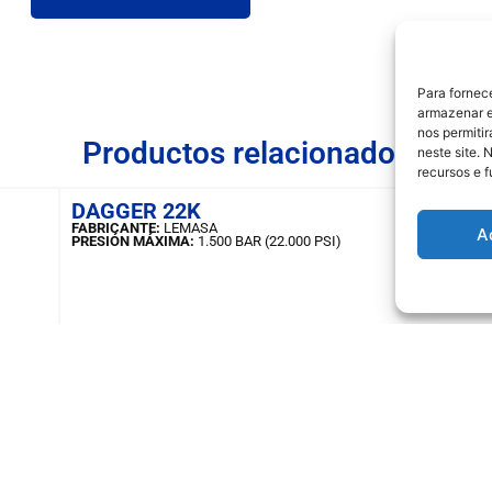
Para fornec
armazenar e
nos permiti
Productos relacionados
neste site. 
recursos e 
DAGGER 22K
FABRICANTE:
LEMASA
A
PRESIÓN MÁXIMA:
1.500 BAR (22.000 PSI)