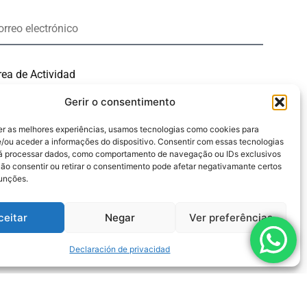
Gerir o consentimento
l hacer clic en el botón "Enviar", acepto los términos de
olítica sobre el procesamiento de datos personales.
er as melhores experiências, usamos tecnologias como cookies para
/ou aceder a informações do dispositivo. Consentir com essas tecnologias
rá processar dados, como comportamento de navegação ou IDs exclusivos
Não consentir ou retirar o consentimento pode afetar negativamante certos
Enviar
funções.
ceitar
Negar
Ver preferências
Declaración de privacidad