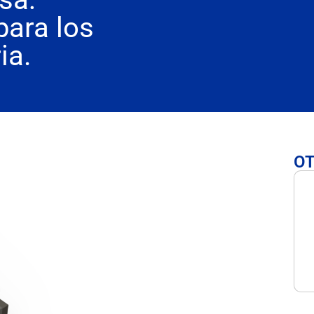
para los
ia.
OT