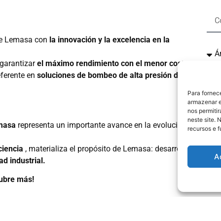
 de Lemasa con
la innovación y la excelencia en la
garantizar
el máximo rendimiento con el menor coste
eferente en
soluciones de bombeo de alta presión de
A
la P
Para fornec
armazenar e
nos permiti
neste site. 
masa
representa un importante avance en la evolución de
recursos e 
ciencia
, materializa el propósito de Lemasa: desarrollar
A
ad industrial.
cubre más!