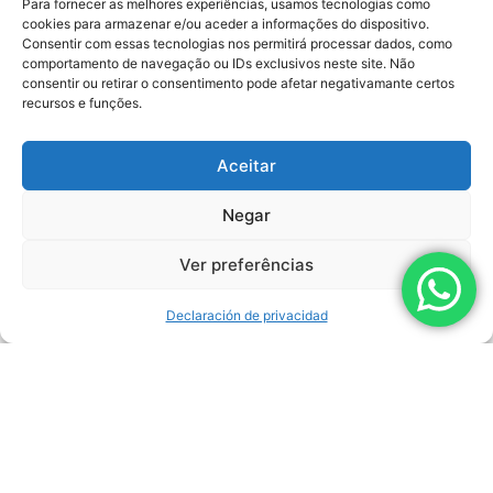
Para fornecer as melhores experiências, usamos tecnologias como
superficies juega un papel
cookies para armazenar e/ou aceder a informações do dispositivo.
muy importante en…
Consentir com essas tecnologias nos permitirá processar dados, como
LEER AHORA
comportamento de navegação ou IDs exclusivos neste site. Não
consentir ou retirar o consentimento pode afetar negativamante certos
recursos e funções.
Aceitar
Newsletter
Negar
Ver preferências
Declaración de privacidad
Al hacer clic en el botón "Enviar", acepto los términos
de la Política sobre el procesamiento de datos
personales.