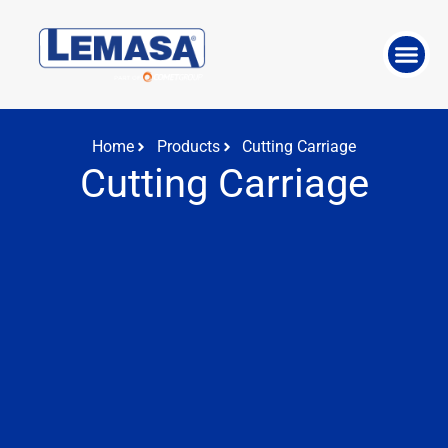
ABOUT THE 
WORK WITH US
Home
Products
Cutting Carriage
Cutting Carriage