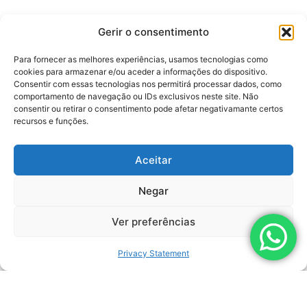
Related Products
Gerir o consentimento
Para fornecer as melhores experiências, usamos tecnologias como
cookies para armazenar e/ou aceder a informações do dispositivo.
Consentir com essas tecnologias nos permitirá processar dados, como
comportamento de navegação ou IDs exclusivos neste site. Não
consentir ou retirar o consentimento pode afetar negativamante certos
recursos e funções.
Aceitar
Negar
LEARN MORE
Ver preferências
DAGGER
Privacy Statement
MANUFACTURER:
LEMASA
MAXIMUM PRESSURE:
1.500 BAR (22.000 PSI)