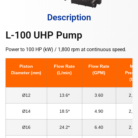
Description
L-100 UHP Pump
Power to 100 HP (kW) / 1,800 rpm at continuous speed.
Piston
Flow Rate
Flow Rate
Ma
Diameter (mm)
(L/min)
(GPM)
Press
(bar
Ø12
13.6*
3.60
2,80
Ø14
18.5*
4.90
2,50
Ø16
24.2*
6.40
2,00