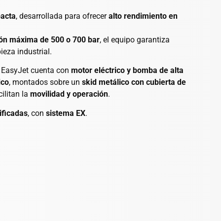
pacta
, desarrollada para ofrecer
alto rendimiento en
ión máxima de 500 o 700 bar
, el equipo garantiza
eza industrial.
a EasyJet cuenta con
motor eléctrico y bomba de alta
ico
, montados sobre un
skid metálico con cubierta de
cilitan la
movilidad y operación
.
ificadas
, con
sistema EX
.