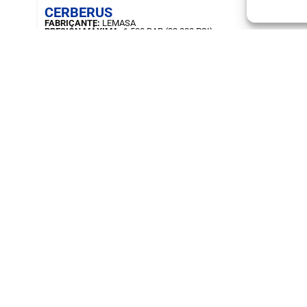
CERBERUS
FABRICANTE:
LEMASA
PRESIÓN MÁXIMA:
1.500 BAR (22.000 PSI)
MANGUERAS FLEXIBLES:
3/2, 4/2, 5/2 E 6/2
VEL. AVANCE GRADUAL:
0,09 – 0,90
PESO:
27 KG
ctos
Sobre la empresa
ciones
Contenido