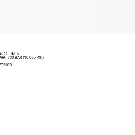
O:
22 L/MIN
MA:
700 BAR (10.000 PSI)
ÊTRICO