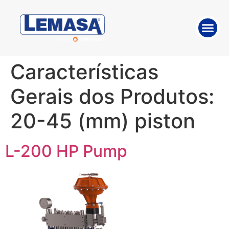
ABOUT THE 
WORK WITH US
Características
Gerais dos Produtos:
20-45 (mm) piston
L-200 HP Pump