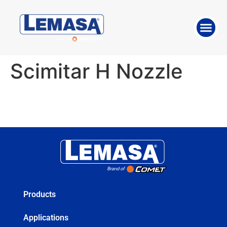
ABOUT THE 
WORK WITH US
Scimitar H Nozzle
Products
Applications