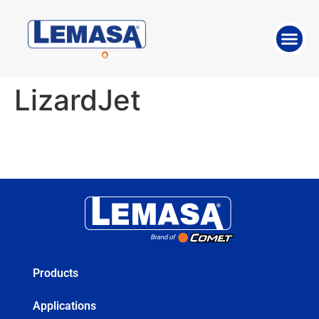
ABOUT THE 
WORK WITH US
LizardJet
Products
Applications